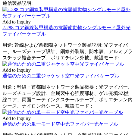
通信製品説明:
Add to Inquiry
2-288 コア鋼線装甲構造の抗齧歯動物シングルモード屋外光
ファイバーケーブル
用途: 幹線および首都圏ネットワーク製品説明: 光ファイバ
ー、ルーズチューブ設計、鋼線外装層、防水層、アルミプラ
スチック複合テープ、ポリエチレン外被。敷設モード:
Add to Inquiry
通信のための二重ジャケット空中光ファイバ ケーブル
用途：幹線・首都圏ネットワーク製品概要：光ファイバー、
ルーズチューブ設計、金属製中心強度部材、ゲル充填SZ撚
線コア、両面コーティングスチールテープ、ポリエチレン内
シース、ナイロン外シース。敷設モード：
Add to Inquiry
通信のための単一モード空中光ファイバー光ケーブル