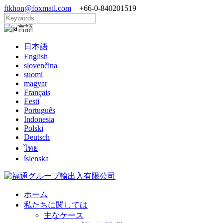
ftkhon@foxmail.com
+66-0-840201519
言語
日本語
English
slovenčina
suomi
magyar
Français
Eesti
Português
Indonesia
Polski
Deutsch
ไทย
íslenska
ホーム
私たちに関しては
主なケース