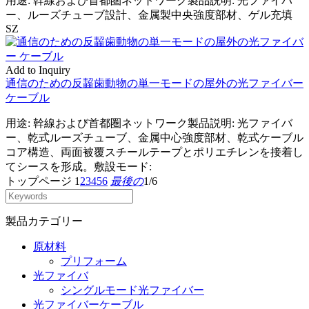
用途: 幹線および首都圏ネットワーク製品説明: 光ファイバ
ー、ルーズチューブ設計、金属製中央強度部材、ゲル充填
SZ
Add to Inquiry
通信のための反齧歯動物の単一モードの屋外の光ファイバー
ケーブル
用途: 幹線および首都圏ネットワーク製品説明: 光ファイバ
ー、乾式ルーズチューブ、金属中心強度部材、乾式ケーブル
コア構造、両面被覆スチールテープとポリエチレンを接着し
てシースを形成。敷設モード:
トップページ
1
2
3
4
5
6
最後の
1/6
製品カテゴリー
原材料
プリフォーム
光ファイバ
シングルモード光ファイバー
光ファイバーケーブル